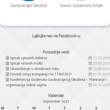
Saobraćajni fakultet
Savez studenata Srbije
Lajkujte nas na Facebook-u
Poslednje vesti
Spisak upisanih indeksa
12.10.2021
Spisak rešenih molbi
27.09.2021
Obaveštenje o dodatnom roku
23.09.2021
Dovedi svoju kompaniju na TTBD2021
01.09.2021
Konferencija studenata Saobraćajnog fakulteta – Planiranje i
organizacija online sajma
06.10.2020
Kalendar
September 2021
M
T
W
T
F
S
S