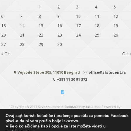
1
2
3
4
5
6
7
8
9
10
11
12
13
14
15
16
17
18
19
20
21
22
23
24
25
26
27
28
29
30
« Oct
Oct 
Vojvode Stepe 305, 11010 Beograd
office@sfstudent.rs
+381 11 30 91 372
Copyright © 2026
Savez studenata Saobraćajnog fakulteta
. Powered by
WordPress
&
CeeWP,
Theme by ceewp.com
&
Savez studenata Saobraćajnog
Ovaj sajt koristi kolačiće i praćenje posetilaca pomoću Facebook
fakulteta is using the Great WordPress theme
pixel-a da bi vam pružio bolje iskustvo.
Više o kolačićima kao i opcije za iste možete videti u