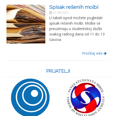
Spisak rešenih molbi
27.09.2021.
U tabeli ispod možete pogledati
spisak rešenih molbi. Molbe se
preuzimaju u studentskoj službi
svakog radnog dana od 11 do 13
časova.
Pročitaj više
PRIJATELJI